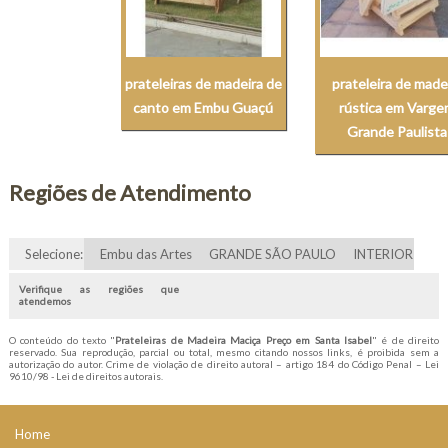
prateleiras de madeira de
prateleira de made
canto em Embu Guaçú
rústica em Varg
Grande Paulista
Regiões de Atendimento
Selecione:
Embu das Artes
GRANDE SÃO PAULO
INTERIOR
Verifique as regiões que
atendemos
O conteúdo do texto "
Prateleiras de Madeira Maciça Preço em Santa Isabel
" é de direito
reservado. Sua reprodução, parcial ou total, mesmo citando nossos links, é proibida sem a
autorização do autor. Crime de violação de direito autoral – artigo 184 do Código Penal –
Lei
9610/98 - Lei de direitos autorais
.
Home