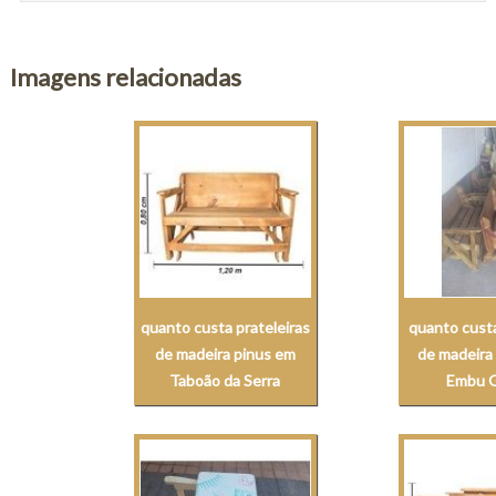
Imagens relacionadas
quanto custa prateleiras
quanto custa
de madeira pinus em
de madeira
Taboão da Serra
Embu 