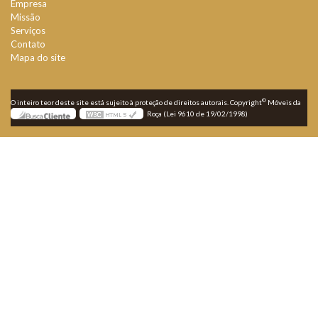
Empresa
Missão
Serviços
Contato
Mapa do site
©
O inteiro teor deste site está sujeito à proteção de direitos autorais. Copyright
Móveis da
Roça (Lei 9610 de 19/02/1998)