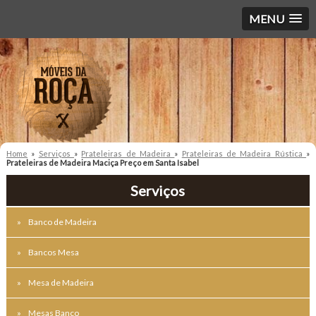
MENU
Home
»
Serviços
»
Prateleiras de Madeira
»
Prateleiras de Madeira Rústica
»
Prateleiras de Madeira Maciça Preço em Santa Isabel
Serviços
Banco de Madeira
Bancos Mesa
Mesa de Madeira
Mesas Banco