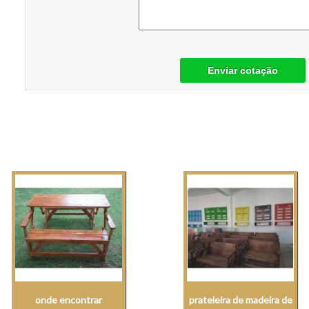
Enviar cotação
onde encontrar
prateleira de madeira de