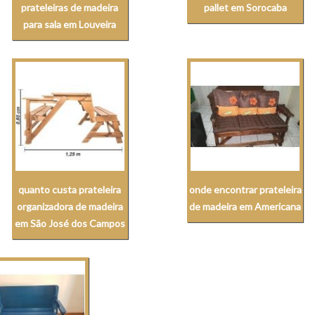
prateleiras de madeira
pallet em Sorocaba
para sala em Louveira
quanto custa prateleira
onde encontrar prateleira
organizadora de madeira
de madeira em Americana
em São José dos Campos