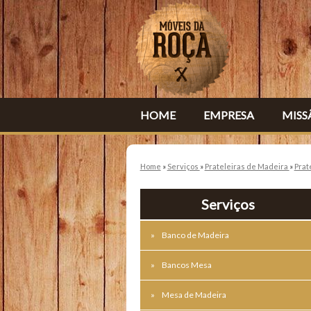
HOME
EMPRESA
MISS
Home
»
Serviços
»
Prateleiras de Madeira
»
Prat
Serviços
Banco de Madeira
Bancos Mesa
Mesa de Madeira