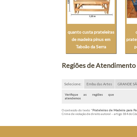
quanto custa prateleiras
de madeira pinus em
prate
Taboão da Serra
p
Regiões de Atendimento
Selecione:
Embu das Artes
GRANDE S
Verifique as regiões que
atendemos
O conteúdo do texto "
Prateleiras de Madeira para P
Crime de violação de direito autoral – artigo 184 do C