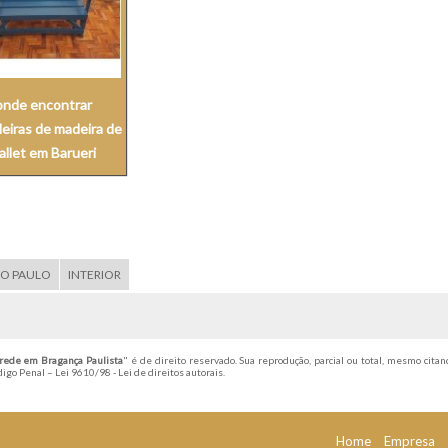
onde encontrar
leiras de madeira de
allet em Barueri
ÃO PAULO
INTERIOR
arede em Bragança Paulista
" é de direito reservado. Sua reprodução, parcial ou total, mesmo citan
ódigo Penal –
Lei 9610/98 - Lei de direitos autorais
.
Home
Empresa