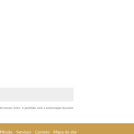
do nossos links, é proibida sem a autorização do autor.
Missão
Serviços
Contato
Mapa do site