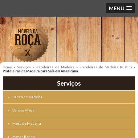
MENU
Home
»
Serviços
»
Prateleiras de Madeira
»
Prateleiras de Madeira Rústica
»
Prateleiras de Madeira para Sala em Americana
Serviços
Banco de Madeira
Bancos Mesa
Mesa de Madeira
Mesas Banco