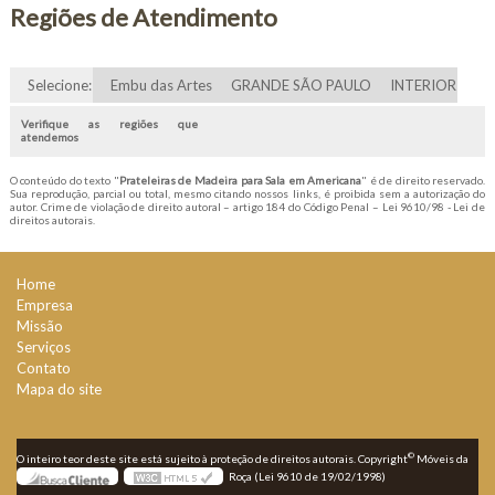
Regiões de Atendimento
Selecione:
Embu das Artes
GRANDE SÃO PAULO
INTERIOR
Verifique as regiões que
atendemos
O conteúdo do texto "
Prateleiras de Madeira para Sala em Americana
" é de direito reservado.
Sua reprodução, parcial ou total, mesmo citando nossos links, é proibida sem a autorização do
autor. Crime de violação de direito autoral – artigo 184 do Código Penal –
Lei 9610/98 - Lei de
direitos autorais
.
Home
Empresa
Missão
Serviços
Contato
Mapa do site
©
O inteiro teor deste site está sujeito à proteção de direitos autorais. Copyright
Móveis da
Roça (Lei 9610 de 19/02/1998)