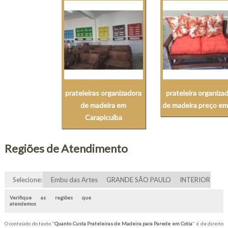
prateleiras organizadora
prateleira organiza
de madeira em
de madeira preço e
Carapicuíba
Regiões de Atendimento
Selecione:
Embu das Artes
GRANDE SÃO PAULO
INTERIOR
Verifique as regiões que
atendemos
O conteúdo do texto "
Quanto Custa Prateleiras de Madeira para Parede em Cotia
" é de direito