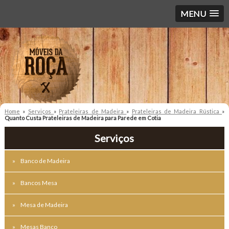
MENU
Home
»
Serviços
»
Prateleiras de Madeira
»
Prateleiras de Madeira Rústica
»
Quanto Custa Prateleiras de Madeira para Parede em Cotia
Serviços
Banco de Madeira
Bancos Mesa
Mesa de Madeira
Mesas Banco