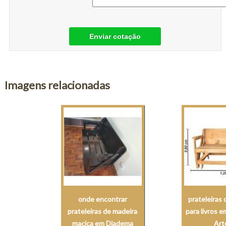
Enviar cotação
Imagens relacionadas
onde encontrar
prateleiras
prateleiras de madeira
para livros 
maciça em Diadema
Art