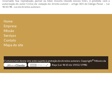
reservado. Sua reprodução, parcial ou total, mesmo citando nossos links, é proibida sem a
autorização do autor. Crime de violação de direito autoral – artigo 184 do Código Penal –
Lei
9610/98 - Lei de direitos autorais
.
Home
Empresa
Missão
Serviços
Contato
Mapa do site
©
O inteiro teor deste site está sujeito à proteção de direitos autorais. Copyright
Móveis da
Roça (Lei 9610 de 19/02/1998)